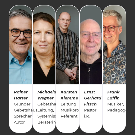
Rainer
Michaela
Karsten
Ernst
Frank
Harter
Wegner
Klemme
Gerhard
Laffin
Gründer
Gebetshaus
Leitung
Fitsch
Musiker,
Gebetshaus,
Leitung,
Musikproduktion,
Pastor
Pädagoge
Sprecher,
Systemische
Referent
i.R.
Autor
Beraterin