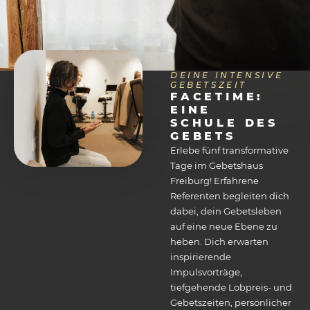
Ich möchte den Newsletter
abonnieren.
DEINE INTENSIVE
GEBETSZEIT
FACETIME:
EINE
SCHULE DES
GEBETS
Erlebe fünf transformative
Tage im Gebetshaus
Freiburg! Erfahrene
Referenten begleiten dich
dabei, dein Gebetsleben
auf eine neue Ebene zu
heben. Dich erwarten
inspirierende
Impulsvorträge,
tiefgehende Lobpreis- und
Gebetszeiten, persönlicher