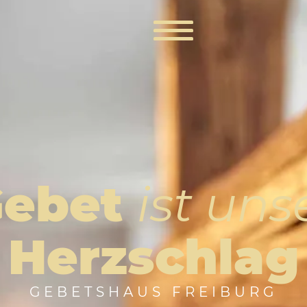
Vision
Mitarbeiten
Gebet
ist uns
Werte
Räumlichkeiten
Israel
Herzschlag
Anfahrt
GEBETSHAUS FREIBURG