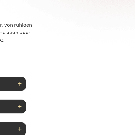
r. Von ruhigen
mplation oder
t.
n / Stille
es Gebet
aus:
t &