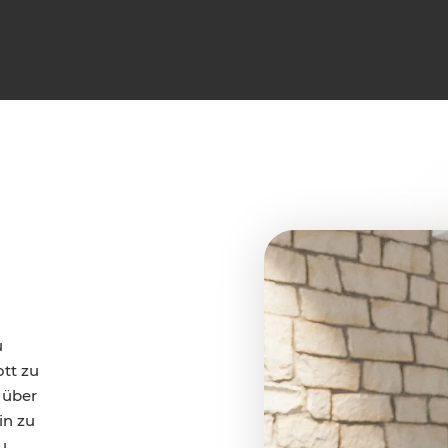
u
tt zu
 über
in zu
u