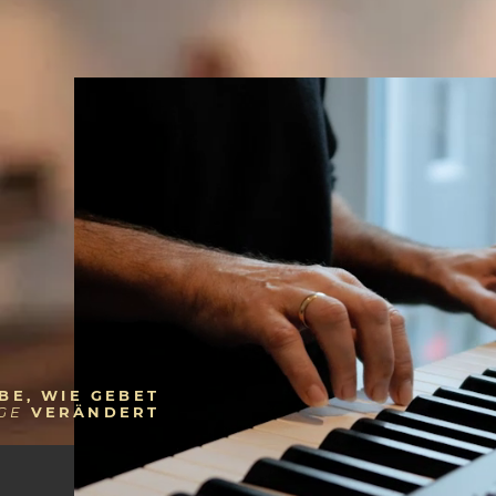
Ich möchte den Newsletter abonnieren.
BE, WIE GEBET
NGE
VERÄNDERT