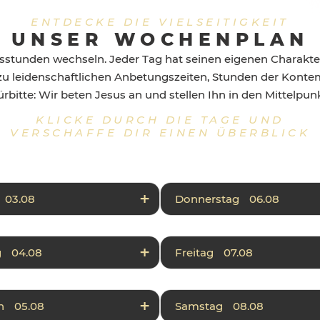
ENTDECKE DIE VIELSEITIGKEIT
UNSER WOCHENPLAN
stunden wechseln. Jeder Tag hat seinen eigenen Charakte
zu leidenschaftlichen Anbetungszeiten, Stunden der Konte
ürbitte: Wir beten Jesus an und stellen Ihn in den Mittelpunk
KLICKE DURCH DIE TAGE UND
VERSCHAFFE DIR EINEN ÜBERBLICK
 03.08
Donnerstag 06.08
08:00
Fürbitte: Jerusalem
07:00 – 08:00
Fürbitte
10:00
Allstaff Prayer
08:00 – 09:00
Kontemplatio
g 04.08
Freitag 07.08
2:00
Lobpreis mit den
09:00 – 10:00
Betrachtend
08:00
Anbetung & Fürbitte
07:00 – 08:00
Fällt heute 
n
Fürbitte für das Rathaus
10:00 – 11:00
Fürbitte: Stad
09:00
Fürbitte Stadtpiraten
h 05.08
Samstag 08.08