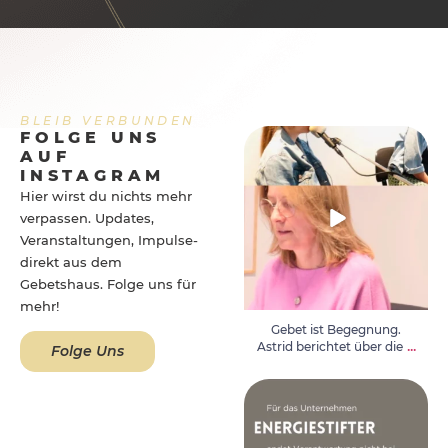
BLEIB VERBUNDEN
FOLGE UNS
Gebet ist Begegnung. Astrid
AUF
berichtet über die
...
INSTAGRAM
Hier wirst du nichts mehr
verpassen. Updates,
Veranstaltungen, Impulse-
direkt aus dem
Gebetshaus. Folge uns für
mehr!
Gebet ist Begegnung.
...
Astrid berichtet über die
Folge Uns
Wo finden wir Ruhe und Halt
in einer lauten und
...