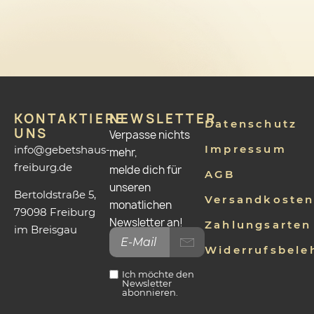
KONTAKTIERE
NEWSLETTER
Datenschutz
UNS
Verpasse nichts
Impressum
info@gebetshaus-
mehr,
freiburg.de
melde dich für
AGB
unseren
Bertoldstraße 5,
Versandkoste
monatlichen
79098 Freiburg
Newsletter an!
Zahlungsarten
im Breisgau
Widerrufsbele
Ich möchte den
Newsletter
abonnieren.