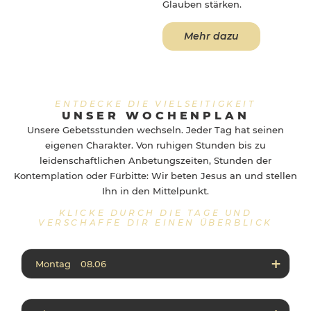
Glauben stärken.
Mehr dazu
ENTDECKE DIE VIELSEITIGKEIT
UNSER WOCHENPLAN
Unsere Gebetsstunden wechseln. Jeder Tag hat seinen
eigenen Charakter. Von ruhigen Stunden bis zu
leidenschaftlichen Anbetungszeiten, Stunden der
Kontemplation oder Fürbitte: Wir beten Jesus an und stellen
Ihn in den Mittelpunkt.
KLICKE DURCH DIE TAGE UND
VERSCHAFFE DIR EINEN ÜBERBLICK
Montag 08.06
08:00 – 10:00
Allstaff Prayer
11:00 – 12:00
Lobpreis mit den Psalmen