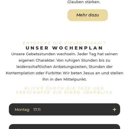
Glauben stärken.
Mehr dazu
ENTDECKE DIE VIELSEITIGKEIT
UNSER WOCHENPLAN
Unsere Gebetsstunden wechseln. Jeder Tag hat seinen
eigenen Charakter. Von ruhigen Stunden bis zu
leidenschaftlichen Anbetungszeiten, Stunden der
Kontemplation oder Fürbitte: Wir beten Jesus an und stellen
Ihn in den Mittelpunkt.
KLICKE DURCH DIE TAGE UND
VERSCHAFFE DIR EINEN ÜBERBLICK
Montag 17.11
08:00 – 10:00
Allstaff Prayer
11:00 – 12:00
Lobpreis mit den Psalmen