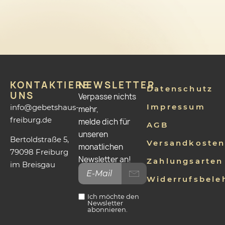
KONTAKTIERE
NEWSLETTER
Datenschutz
UNS
Verpasse nichts
Impressum
info@gebetshaus-
mehr,
freiburg.de
melde dich für
AGB
unseren
Bertoldstraße 5,
Versandkoste
monatlichen
79098 Freiburg
Newsletter an!
Zahlungsarten
im Breisgau
Widerrufsbele
Ich möchte den
Newsletter
abonnieren.