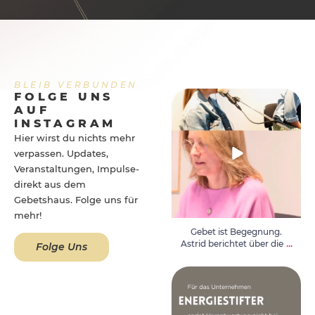
BLEIB VERBUNDEN
FOLGE UNS
Gebet ist Begegnung. Astrid
AUF
berichtet über die
...
INSTAGRAM
Hier wirst du nichts mehr
verpassen. Updates,
Veranstaltungen, Impulse-
direkt aus dem
Gebetshaus. Folge uns für
mehr!
Gebet ist Begegnung.
...
Astrid berichtet über die
Folge Uns
Wo finden wir Ruhe und Halt
in einer lauten und
...